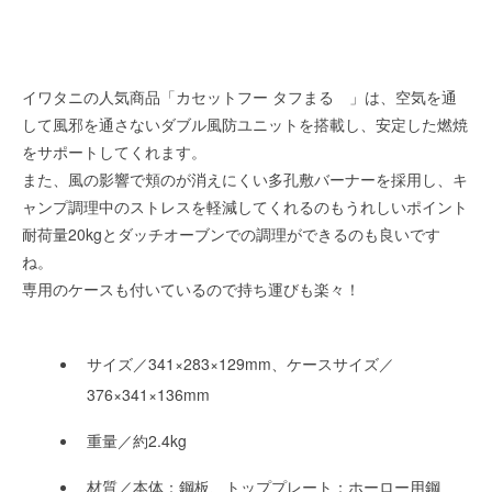
イワタニの人気商品「カセットフー タフまる 」は、空気を通
して風邪を通さないダブル風防ユニットを搭載し、安定した燃焼
をサポートしてくれます。
また、風の影響で頬のが消えにくい多孔敷バーナーを採用し、キ
ャンプ調理中のストレスを軽減してくれるのもうれしいポイント
耐荷量20kgとダッチオーブンでの調理ができるのも良いです
ね。
専用のケースも付いているので持ち運びも楽々！
サイズ／341×283×129mm、ケースサイズ／
376×341×136mm
重量／約2.4kg
材質／本体：鋼板、トッププレート：ホーロー用鋼